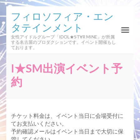
コ
フィロソフィア・エン
ン
タテインメント
テ
ン
女性アイドルグループ「IDOL★ST∀R MINE」が所属
ツ
する名古屋のプロダクションです。イベント開催もし
へ
ております。
ス
キ
I★SM出演イベント予
ッ
プ
約
(Enter
を
押
す)
チケット料金は、イベント当日に会場受付に
てお支払いください。
予約確認メールはイベント当日まで大切に保
管してください。