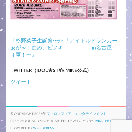
投
『杉野菜子生誕祭〜が
「アイドルドランカー
稿
ぉがぉ！進め、ピノキ
in名古屋」
ナ
オ軍！〜』
ビ
ゲ
TWITTER（IDOL★ST∀R MINE公式）
ー
シ
ツイート
ョ
ン
© COPYRIGHT 2026年
フィロソフィア・エンタテインメント
.
PRESCHOOL AND KINDERGARTEN | DEVELOPED BY
RARA THEME
.
POWERED BY
WORDPRESS.