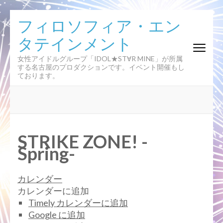
コ
フィロソフィア・エン
ン
タテインメント
テ
ン
女性アイドルグループ「IDOL★ST∀R MINE」が所属
ツ
する名古屋のプロダクションです。イベント開催もし
へ
ております。
ス
キ
ッ
プ
(Enter
STRIKE ZONE! -
を
Spring-
押
す)
カレンダー
カレンダーに追加
Timely カレンダーに追加
Google に追加