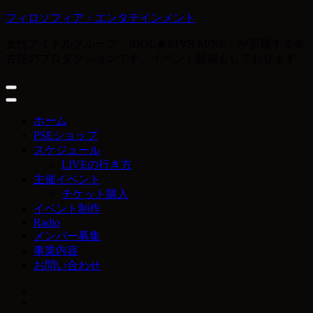
コ
フィロソフィア・エンタテインメント
ン
女性アイドルグループ「IDOL★ST∀R MINE」が所属する名
テ
古屋のプロダクションです。イベント開催もしております。
ン
ツ
へ
ス
キ
ホーム
ッ
PSEショップ
プ
スケジュール
(Enter
LIVEの行き方
を
主催イベント
押
チケット購入
す)
イベント制作
Radio
メンバー募集
事業内容
お問い合わせ