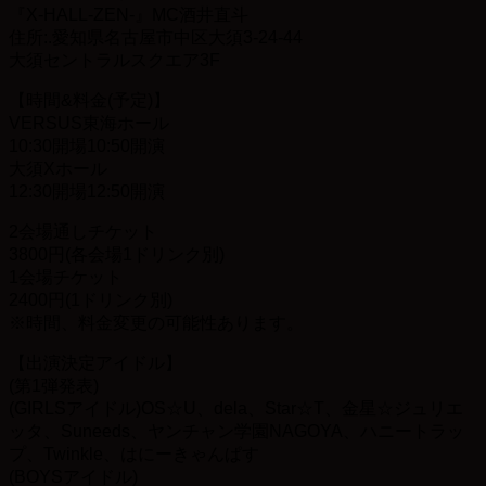
『X-HALL-ZEN-』MC酒井直斗
住所:.愛知県名古屋市中区大須3-24-44
大須セントラルスクエア3F
【時間&料金(予定)】
VERSUS東海ホール
10:30開場10:50開演
大須Xホール
12:30開場12:50開演
2会場通しチケット
3800円(各会場1ドリンク別)
1会場チケット
2400円(1ドリンク別)
※時間、料金変更の可能性あります。
【出演決定アイドル】
(第1弾発表)
(GIRLSアイドル)OS☆U、dela、Star☆T、金星
☆ジュリエ
ッタ、Suneeds、ヤンチャン学園NAGOYA、
ハニートラッ
プ、Twinkle、はにーきゃんぱす
(BOYSアイドル)