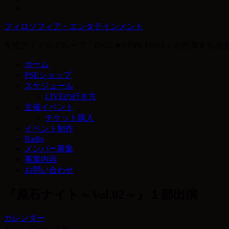
フィロソフィア・エンタテインメント
女性アイドルグループ「IDOL★ST∀R MINE」が所属す
ホーム
PSEショップ
スケジュール
LIVEの行き方
主催イベント
チケット購入
イベント制作
Radio
メンバー募集
事業内容
お問い合わせ
『原石ナイト～Vol.02～』１部出演
カレンダー
カレンダーに追加