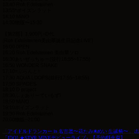
13:40 Roh Edelsteinen
13:55*ポイズンラット
14:10 MiNO
14:30物販〜15:30
【第2部】1,900円+D代
(Roh Edelsteinen美由華誕生日記念LIVE]
16:00 0PEN
16:20 Roh Edelsteinen 美由華ソロ
16:30あいぜっちゅー(並行16:55~17:55)
16:50 WONDER SNAKE
17:10=ぷらんと=
17:30 AQUA LOOPS(並行17:55~18:55)
17:50 SPADES
18:10 D project
18:30ふぇありーているず!
18:50 MiNO
19:10ポイズンラット
19:30 Roh Edelsteinen
20:00物販~21:00
「アイドルドランカー in 名古屋〜花たみ❀めい 生誕祭〜」
投
『IDOL★ST∀R MINEデビューライブ』【予約料金有】