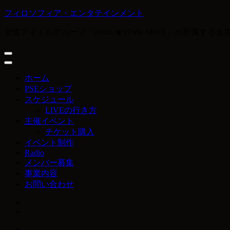
コ
フィロソフィア・エンタテインメント
ン
女性アイドルグループ「IDOL★ST∀R MINE」が所属す
テ
ン
ツ
へ
ス
ホーム
キ
PSEショップ
ッ
スケジュール
プ
LIVEの行き方
(Enter
主催イベント
を
チケット購入
押
イベント制作
す)
Radio
メンバー募集
事業内容
お問い合わせ