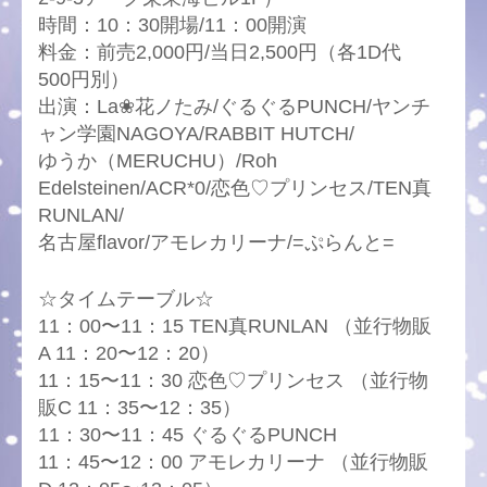
時間：10：30開場/11：00開演
料金：前売2,000円/当日2,500円（各1D代
500円別）
出演：La❀花ノたみ/ぐるぐるPUNCH/ヤンチ
ャン学園NAGOYA/RABBIT HUTCH/
ゆうか（MERUCHU）/Roh
Edelsteinen/ACR*0/恋色♡プリンセス/TEN真
RUNLAN/
名古屋flavor/アモレカリーナ/=ぷらんと=
☆タイムテーブル☆
11：00〜11：15 TEN真RUNLAN （並行物販
A 11：20〜12：20）
11：15〜11：30 恋色♡プリンセス （並行物
販C 11：35〜12：35）
11：30〜11：45 ぐるぐるPUNCH
11：45〜12：00 アモレカリーナ （並行物販