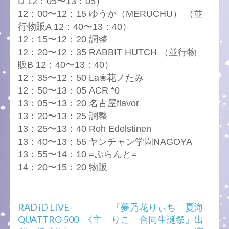
D 12：05〜13：05）
12：00〜12：15 ゆうか（MERUCHU） （並
行物販A 12：40〜13：40）
12：15〜12：20 調整
12：20〜12：35 RABBIT HUTCH （並行物
販B 12：40〜13：40）
12：35〜12：50 La❀花ノたみ
12：50〜13：05 ACR *0
13：05〜13：20 名古屋flavor
13：20〜13：25 調整
13：25〜13：40 Roh Edelstinen
13：40〜13：55 ヤンチャン学園NAGOYA
13：55〜14：10 =ぷらんと=
14：20〜15：20 物販
投
RAD iD LIVE-
『夢乃花りぃち 夏海
稿
QUATTRO 500- 《主
りこ 合同生誕祭』出