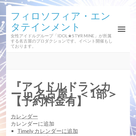
コ
フィロソフィア・エン
ン
タテインメント
テ
ン
女性アイドルグループ「IDOL★ST∀R MINE」が所属
ツ
する名古屋のプロダクションです。イベント開催もし
へ
ております。
ス
キ
ッ
プ
(Enter
『アイドルドランカ
を
ー in 名古屋』＜1部＞
押
【予約料金有】
す)
カレンダー
カレンダーに追加
Timely カレンダーに追加