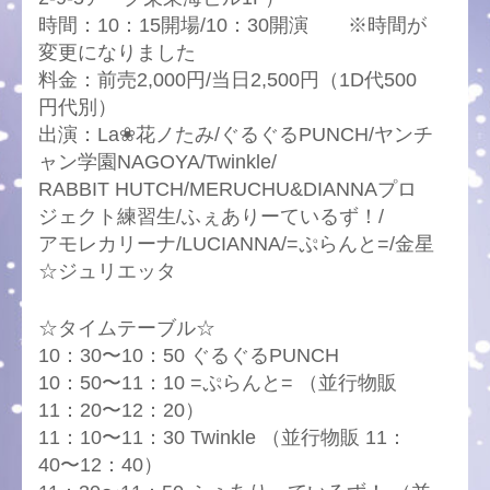
時間：10：15開場/10：30開演 ※時間が
変更になりました
料金：前売2,000円/当日2,500円（1D代500
円代別）
出演：La❀花ノたみ/ぐるぐるPUNCH/ヤンチ
ャン学園NAGOYA/Twinkle/
RABBIT HUTCH/MERUCHU&DIANNAプロ
ジェクト練習生/ふぇありーているず！/
アモレカリーナ/LUCIANNA/=ぷらんと=/金星
☆ジュリエッタ
☆タイムテーブル☆
10：30〜10：50 ぐるぐるPUNCH
10：50〜11：10 =ぷらんと= （並行物販
11：20〜12：20）
11：10〜11：30 Twinkle （並行物販 11：
40〜12：40）