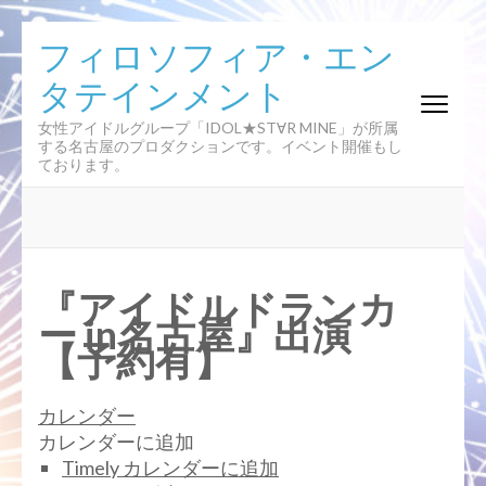
コ
フィロソフィア・エン
ン
タテインメント
テ
ン
女性アイドルグループ「IDOL★ST∀R MINE」が所属
ツ
する名古屋のプロダクションです。イベント開催もし
へ
ております。
ス
キ
ッ
プ
(Enter
『アイドルドランカ
を
ー in名古屋』出演
押
【予約有】
す)
カレンダー
カレンダーに追加
Timely カレンダーに追加