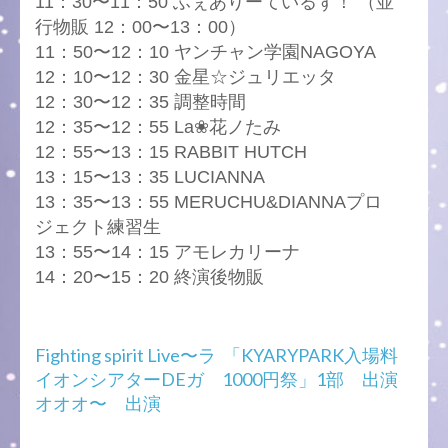
11：30〜11：50 ふぇありーているず！ （並
行物販 12：00〜13：00）
11：50〜12：10 ヤンチャン学園NAGOYA
12：10〜12：30 金星☆ジュリエッタ
12：30〜12：35 調整時間
12：35〜12：55 La❀花ノたみ
12：55〜13：15 RABBIT HUTCH
13：15〜13：35 LUCIANNA
13：35〜13：55 MERUCHU&DIANNAプロ
ジェクト練習生
13：55〜14：15 アモレカリーナ
14：20〜15：20 終演後物販
投
Fighting spirit Live〜ラ
「KYARYPARK入場料
稿
イオンシアターDEガ
1000円祭」1部 出演
ナ
オオオ〜 出演
ビ