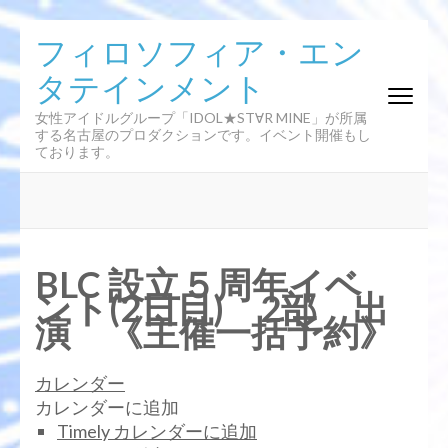
コ
フィロソフィア・エン
ン
タテインメント
テ
ン
女性アイドルグループ「IDOL★ST∀R MINE」が所属
ツ
する名古屋のプロダクションです。イベント開催もし
へ
ております。
ス
キ
ッ
プ
(Enter
BLC 設立５周年イベ
を
ント(2日目) 2部 出
押
演 《主催一括予約》
す)
カレンダー
カレンダーに追加
Timely カレンダーに追加