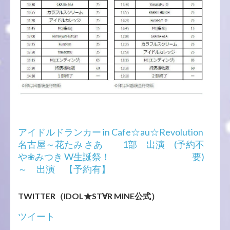
投
アイドルドランカー in
Cafe☆au☆Revolution!DX!
稿
名古屋～花たみ さあ
1部 出演 (予約不
ナ
や❀みつき W生誕祭！
要)
ビ
～ 出演 【予約有】
ゲ
ー
TWITTER（IDOL★ST∀R MINE公式）
シ
ョ
ツイート
ン