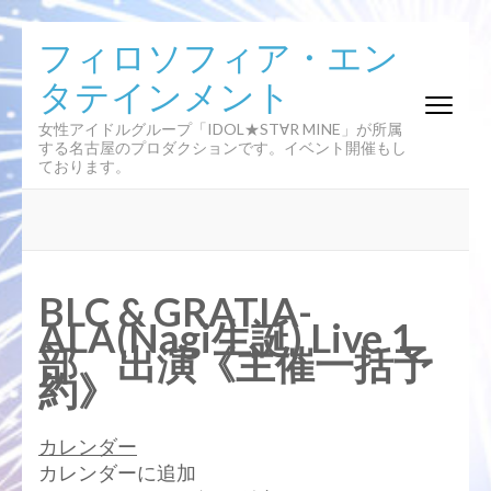
コ
フィロソフィア・エン
ン
タテインメント
テ
ン
女性アイドルグループ「IDOL★ST∀R MINE」が所属
ツ
する名古屋のプロダクションです。イベント開催もし
へ
ております。
ス
キ
ッ
プ
(Enter
BLC & GRATIA-
を
ALA(Nagi生誕) Live 1
押
部 出演《主催一括予
す)
約》
カレンダー
カレンダーに追加