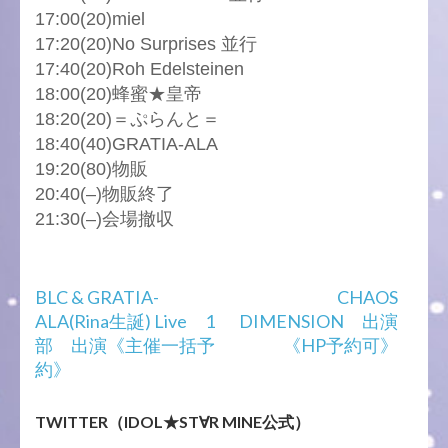
17:00(20)miel
17:20(20)No Surprises 並行
17:40(20)Roh Edelsteinen
18:00(20)蜂蜜★皇帝
18:20(20)＝ぷらんと＝
18:40(40)GRATIA-ALA
19:20(80)物販
20:40(–)物販終了
21:30(–)会場撤収
投
BLC & GRATIA-
CHAOS
稿
ALA(Rina生誕) Live 1
DIMENSION 出演
ナ
部 出演《主催一括予
《HP予約可》
ビ
約》
ゲ
ー
TWITTER（IDOL★ST∀R MINE公式）
シ