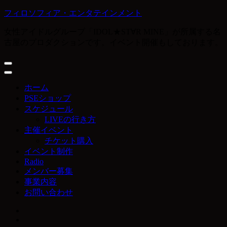
コ
フィロソフィア・エンタテインメント
ン
女性アイドルグループ「IDOL★ST∀R MINE」が所属する名
テ
古屋のプロダクションです。イベント開催もしております。
ン
ツ
へ
ス
キ
ホーム
ッ
PSEショップ
プ
スケジュール
(Enter
LIVEの行き方
を
主催イベント
押
チケット購入
す)
イベント制作
Radio
メンバー募集
事業内容
お問い合わせ