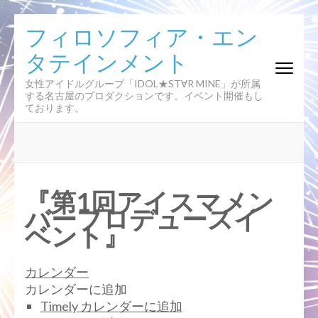
コ
フィロソフィア・エン
ン
タテインメント
テ
ン
女性アイドルグループ「IDOL★ST∀R MINE」が所属
ツ
する名古屋のプロダクションです。イベント開催もし
へ
ております。
ス
キ
ッ
プ
(Enter
『第1回アイスマメン
を
バープロデュースイ
押
ベント』
す)
カレンダー
カレンダーに追加
Timely カレンダーに追加