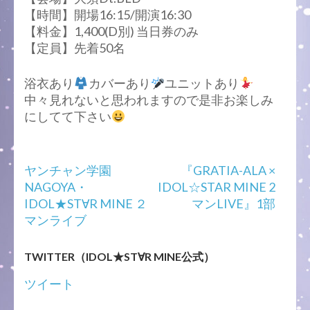
【時間】開場16:15/開演16:30
【料金】1,400(D別) 当日券のみ
【定員】先着50名
浴衣あり
カバーあり
ユニットあり
中々見れないと思われますので是非お楽しみ
にしてて下さい
投
ヤンチャン学園
『GRATIA-ALA ×
稿
NAGOYA・
IDOL☆STAR MINE 2
ナ
IDOL★ST∀R MINE ２
マンLIVE』1部
ビ
マンライブ
ゲ
ー
TWITTER（IDOL★ST∀R MINE公式）
シ
ョ
ツイート
ン