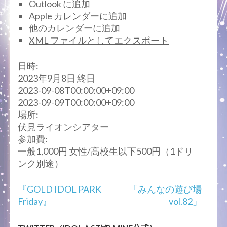
Outlook に追加
Apple カレンダーに追加
他のカレンダーに追加
XML ファイルとしてエクスポート
日時:
2023年9月8日
終日
2023-09-08T00:00:00+09:00
2023-09-09T00:00:00+09:00
場所:
伏見ライオンシアター
参加費:
一般1,000円 女性/高校生以下500円（1ドリ
ンク別途）
投
『GOLD IDOL PARK
「みんなの遊び場
稿
Friday』
vol.82」
ナ
ビ