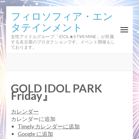
コ
フィロソフィア・エン
ン
タテインメント
テ
ン
女性アイドルグループ「IDOL★ST∀R MINE」が所属
ツ
する名古屋のプロダクションです。イベント開催もし
へ
ております。
ス
キ
ッ
プ
(Enter
GOLD IDOL PARK
を
Friday』
押
す)
カレンダー
カレンダーに追加
Timely カレンダーに追加
Google に追加