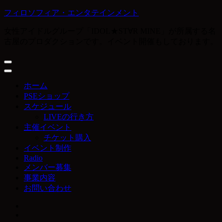
コ
フィロソフィア・エンタテインメント
ン
女性アイドルグループ「IDOL★ST∀R MINE」が所属する名
テ
古屋のプロダクションです。イベント開催もしております。
ン
ツ
へ
ス
キ
ホーム
ッ
PSEショップ
プ
スケジュール
(Enter
LIVEの行き方
を
主催イベント
押
チケット購入
す)
イベント制作
Radio
メンバー募集
事業内容
お問い合わせ