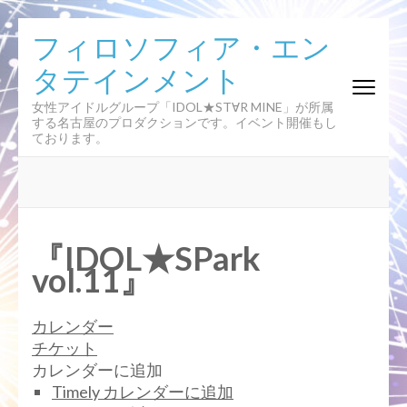
コ
フィロソフィア・エン
ン
タテインメント
テ
ン
女性アイドルグループ「IDOL★ST∀R MINE」が所属
ツ
する名古屋のプロダクションです。イベント開催もし
へ
ております。
ス
キ
ッ
プ
(Enter
『IDOL★SPark
を
vol.11』
押
す)
カレンダー
チケット
カレンダーに追加
Timely カレンダーに追加