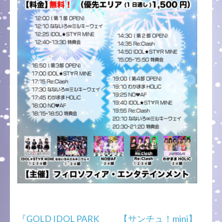
投
『GOLD IDOL PARK
【サンチュ！mini】