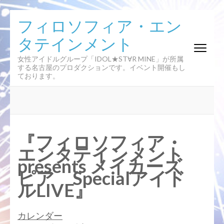
コ
フィロソフィア・エン
ン
タテインメント
テ
ン
女性アイドルグループ「IDOL★ST∀R MINE」が所属
ツ
する名古屋のプロダクションです。イベント開催もし
へ
ております。
ス
キ
ッ
プ
(Enter
『フィロソフィア・
を
エンタテインメント
押
presents メイカーズ
す)
ピア Specialアイド
ルLIVE』
カレンダー