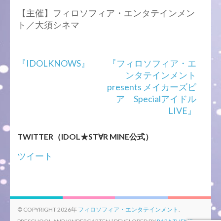
【主催】フィロソフィア・エンタテインメン
ト／大須シネマ
投
『IDOLKNOWS』
『フィロソフィア・エ
稿
ンタテインメント
ナ
presents メイカーズピ
ビ
ア Specialアイドル
ゲ
LIVE』
ー
シ
TWITTER（IDOL★ST∀R MINE公式）
ョ
ン
ツイート
© COPYRIGHT 2026年
フィロソフィア・エンタテインメント
.