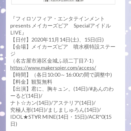
『フィロソフィア・エンタテインメント
presents メイカーズピア Specialアイドル
LIVE』
【日付】2020年11月14日(土)、15日(日)
【会場】メイカーズピア 噴水横特設ステー
ジ
（名古屋市港区金城ふ頭二丁目7-1）
https://www.makerspier.com/access/
【時間】（各日10:00～16:00の間で調整中)
【料金】観覧無料
【出演】君に、胸キュン。(14日)/#あんのわ
ーるど(14日)/
ナト☆カン(14日)/アステリア(14日)/
究極人形(14日)/ましましゅろん(14日)/
IDOL★ST∀R MINE(14日・15日)/ACR*0(15
日)