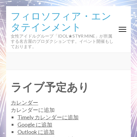
コ
フィロソフィア・エン
ン
タテインメント
テ
ン
女性アイドルグループ「IDOL★ST∀R MINE」が所属
ツ
する名古屋のプロダクションです。イベント開催もし
へ
ております。
ス
キ
ッ
プ
(Enter
ライブ予定あり
を
押
カレンダー
す)
カレンダーに追加
Timely カレンダーに追加
Google に追加
Outlook に追加