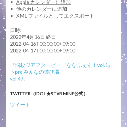
Apple カレンダーに追加
他のカレンダーに追加
XML ファイルとしてエクスポート
日時:
2022年4月16日
終日
2022-04-16T00:00:00+09:00
2022-04-17T00:00:00+09:00
投
『悩殺♡アフタービー
『ななふぇす！vol.1』
稿
トpre みんなの遊び場
ナ
vol.49』
ビ
ゲ
TWITTER（IDOL★ST∀R MINE公式）
ー
シ
ツイート
ョ
ン