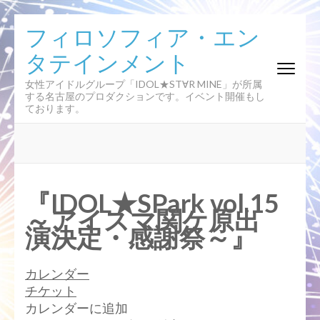
コ
フィロソフィア・エン
ン
タテインメント
テ
ン
女性アイドルグループ「IDOL★ST∀R MINE」が所属
ツ
する名古屋のプロダクションです。イベント開催もし
へ
ております。
ス
キ
ッ
プ
(Enter
『IDOL★SPark vol.15
を
～アイスマ関ケ原出
押
演決定・感謝祭～』
す)
カレンダー
チケット
カレンダーに追加