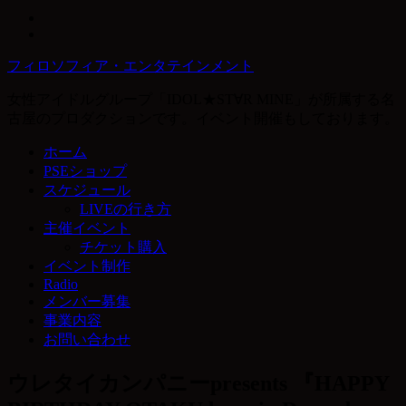
フィロソフィア・エンタテインメント
女性アイドルグループ「IDOL★ST∀R MINE」が所属する名
古屋のプロダクションです。イベント開催もしております。
ホーム
PSEショップ
スケジュール
LIVEの行き方
主催イベント
チケット購入
イベント制作
Radio
メンバー募集
事業内容
お問い合わせ
ウレタイカンパニーpresents 『HAPPY