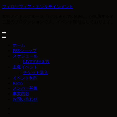
コ
フィロソフィア・エンタテインメント
ン
女性アイドルグループ「IDOL★ST∀R MINE」が所属する名
テ
古屋のプロダクションです。イベント開催もしております。
ン
ツ
へ
ス
キ
ホーム
ッ
PSEショップ
プ
スケジュール
(Enter
LIVEの行き方
を
主催イベント
押
チケット購入
す)
イベント制作
Radio
メンバー募集
事業内容
お問い合わせ