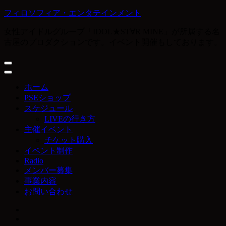
コ
フィロソフィア・エンタテインメント
ン
女性アイドルグループ「IDOL★ST∀R MINE」が所属する名
テ
古屋のプロダクションです。イベント開催もしております。
ン
ツ
へ
ス
キ
ホーム
ッ
PSEショップ
プ
スケジュール
(Enter
LIVEの行き方
を
主催イベント
押
チケット購入
す)
イベント制作
Radio
メンバー募集
事業内容
お問い合わせ