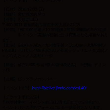
【イベント名】「BLC Live vol.40」
【日付】2018/12/02(日)
【場所】愛知県名古屋市
【会場】大須Dt.BLD
〒460-0011 愛知県名古屋市中区大須2-21-85
【時間】1部10:00開場／10:30開演 2部15:30開場/15:50開演
※イベント実施の都合により変更となる場合があり
ます。
【出演】GRATIA-ALA／九州女子翼／QunQun／JUMPIN’／
RABBIT HUTCH／MERUCHU／金星☆ジュリエッタ(2部)／
＝ぷらんと＝／大久利五十鈴
【料金】前売2,900円/当日3,400円(税込み) ※別途1ドリン
ク代
【主催】ビッグラブカンパニー
【イベントHP】
https://blclive.jimdo.com/vol-40/
【チケット予約方法】
予約受付期間：イベント前日(12月01日(土))の24時まで。
イベントＨＰの予約フォームによる一括受付となります。