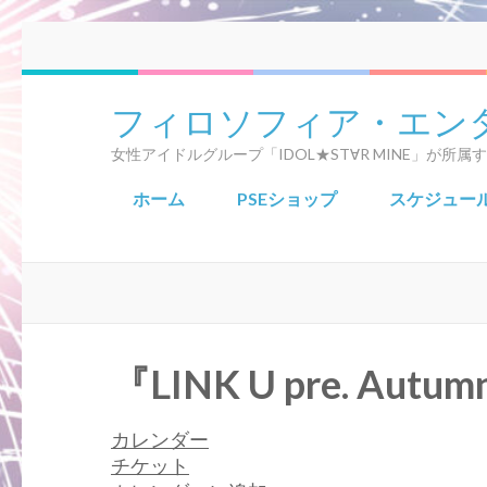
コ
ン
テ
フィロソフィア・エン
ン
ツ
女性アイドルグループ「IDOL★ST∀R MINE」が
へ
ス
ホーム
PSEショップ
スケジュー
キ
ッ
プ
(Enter
を
押
『LINK U pre. Autu
す)
カレンダー
チケット