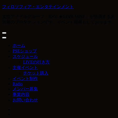
コ
フィロソフィア・エンタテインメント
ン
女性アイドルグループ「IDOL★ST∀R MINE」が所属する名
テ
古屋のプロダクションです。イベント開催もしております。
ン
ツ
へ
ス
キ
ホーム
ッ
PSEショップ
プ
スケジュール
(Enter
LIVEの行き方
を
主催イベント
押
チケット購入
す)
イベント制作
Radio
メンバー募集
事業内容
お問い合わせ