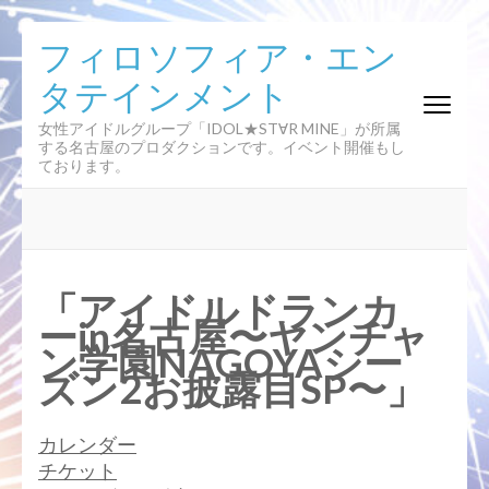
コ
フィロソフィア・エン
ン
タテインメント
テ
ン
女性アイドルグループ「IDOL★ST∀R MINE」が所属
ツ
する名古屋のプロダクションです。イベント開催もし
へ
ております。
ス
キ
ッ
プ
(Enter
「アイドルドランカ
を
ーin名古屋〜ヤンチャ
押
ン学園NAGOYAシー
す)
ズン2お披露目SP〜」
カレンダー
チケット